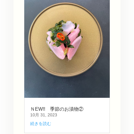
ＮEW!! 季節のお漬物②
10月 31, 2023
続きを読む