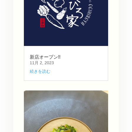
新店オープン!!
11月 2, 2023
続きを読む