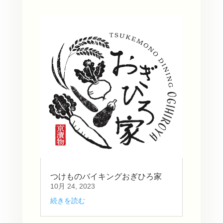
つけものバイキングおぎひろ家
10月 24, 2023
続きを読む