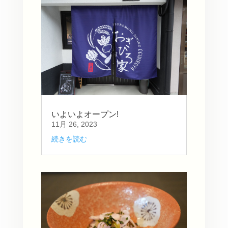
いよいよオープン!
11月 26, 2023
続きを読む