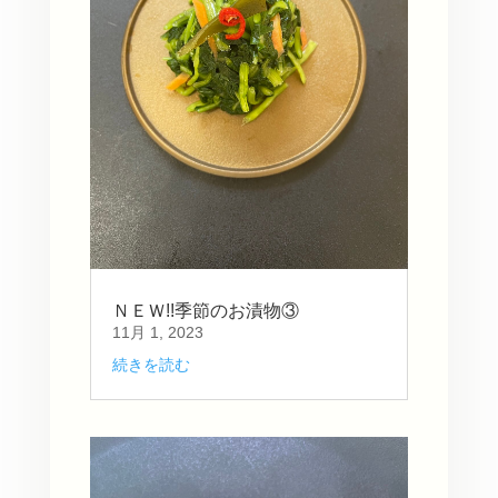
ＮＥＷ!!季節のお漬物③
11月 1, 2023
続きを読む