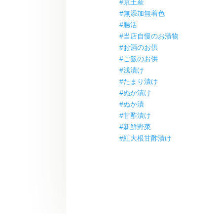
#京土産
#無添加無着色
#腸活
#当店自慢のお漬物
#お酒のお供
#ご飯のお供
#浅漬け
#たまり漬け
#ぬか漬け
#ぬか漬
#甘酢漬け
#新鮮野菜
#紅大根甘酢漬け