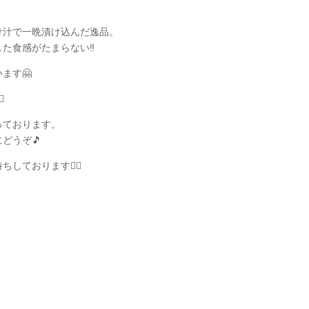
け汁で一晩漬け込んだ逸品。
た食感がたまらない‼️
ます🤗
️
っております。
どうぞ🎵
ております🙇‍♂️