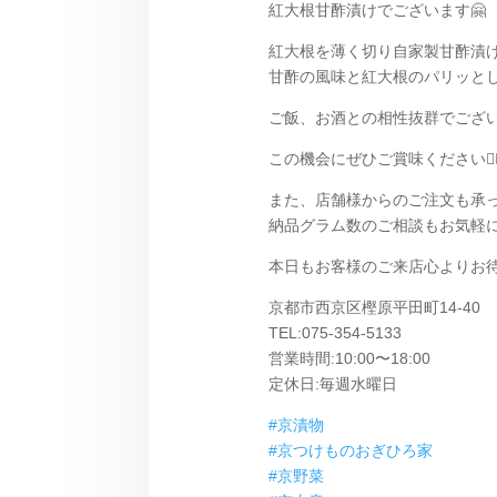
紅大根甘酢漬けでございます🤗
紅大根を薄く切り自家製甘酢漬
甘酢の風味と紅大根のパリッとし
ご飯、お酒との相性抜群でござい
この機会にぜひご賞味ください🙇‍♂
また、店舗様からのご注文も承
納品グラム数のご相談もお気軽に
本日もお客様のご来店心よりお待ちし
京都市西京区樫原平田町14-40
TEL:075-354-5133
営業時間:10:00〜18:00
定休日:毎週水曜日
#京漬物
#京つけものおぎひろ家
#京野菜